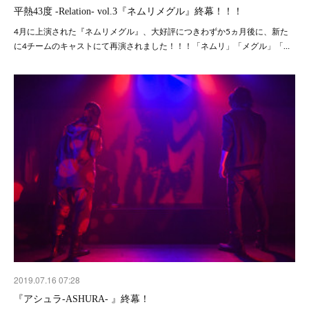
平熱43度 -Relation- vol.3『ネムリメグル』終幕！！！
4月に上演された『ネムリメグル』、大好評につきわずか5ヵ月後に、新た
に4チームのキャストにて再演されました！！！「ネムリ」「メグル」「…
2019.07.16 07:28
『アシュラ-ASHURA- 』終幕！