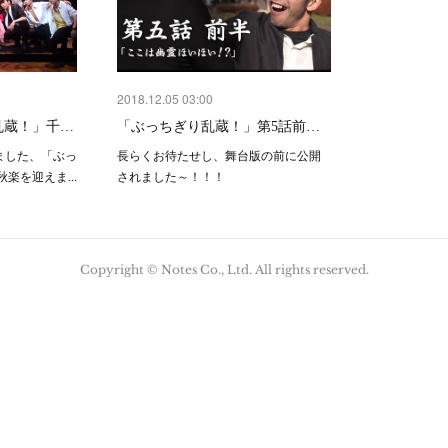
2018.12.05 03:00
乱蔵！」千…
「ぶっちぎり乱蔵！」第5話前…
りました、「ぶっ
長らくお待たせし、舞台版の前に公開
秋楽を迎えま…
されました～！！！
Copyright © Notes Co., Ltd. All rights reserved.